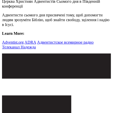
Церква Християн Адвентистів Сьомого дня в Південній
конференції
Адвентисти сьомого дня присвячені тому, щоб допомогти
людям зрозуміти Біблію, щоб знайти свободу, зцілення і надію
в Ісусі.
Learn More:
Adventist.org
ADRA
Адвентистское всемирное радио
Телеканал Надежда